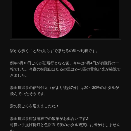
宿から歩くこと5分足らずでほたるの里へ到着です。
例年6月10日ごろが初飛行となる蛍、今年は6月4日が初飛行の一
報でした。今夜の御殿山ほたるの里は2～3匹の黄色い光が確認で
きました。
湯田川温泉の信号付近（宿より徒歩7分）は20～30匹のホタルが
飛んでいたそうです。
蛍の見ごろを迎えましたね！
湯田川温泉街は浴衣での散策がお似合いです♪
可愛い手提げ提灯と色浴衣で夜のホタル観賞にお出かけしません
か