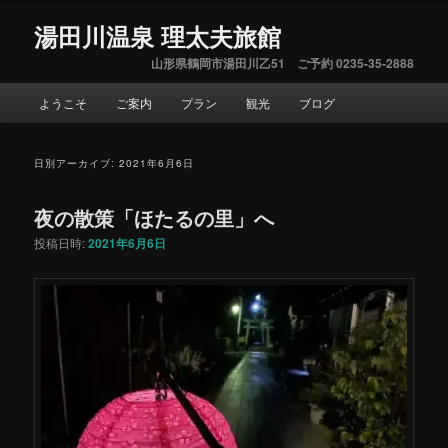
湯田川温泉 理太夫旅館
山形県鶴岡市湯田川乙51 ご予約 0235-35-2888
メ
ようこそ
ご案内
プラン
観光
ブログ
サ
イ
ン
ブ
メ
日別アーカイブ:
2021年6月6日
ニ
コ
ュ
夜の散策「ほたるの里」へ
ー
ン
投稿日時:
2021年6月6日
テ
ン
ツ
へ