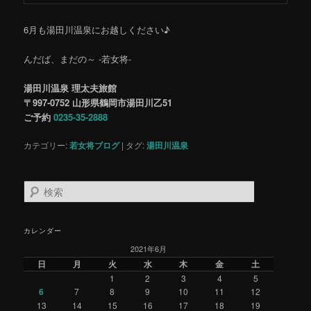
6月も湯田川温泉にお越しください♪
んだば、まだの～ -若女将-
湯田川温泉 理太夫旅館
〒997-0752 山形県鶴岡市湯田川乙51
ご予約
0235-35-2888
カテゴリー:
若女将ブログ
|
タグ:
湯田川温泉
検
索
カレンダー
2021年6月
日
月
火
水
木
金
土
1
2
3
4
5
6
7
8
9
10
11
12
13
14
15
16
17
18
19