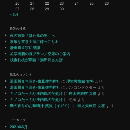
20
21
22
23
24
25
26
27
28
29
30
« 5月
最近の投稿
夜の散策「ほたるの里」へ
素敵な置き土産にほっこり♪
湯田川孟宗に感謝
孟宗御膳の昼プラン／空席のご案内
枝垂れ桃が満開！湯田川さんぽ
最近のコメント
湯田川まち歩き-由豆佐売神社
に
理太夫旅館 女将
より
湯田川まち歩き-由豆佐売神社
に
パソコンドクター
より
キノコたっぷり庄内風の芋煮汁
に
理太夫旅館 女将
より
キノコたっぷり庄内風の芋煮汁
に
初羅
より
磯の香りのお味噌汁-笑貝（イガイ）
に
理太夫旅館 女将
より
アーカイブ
2021年6月