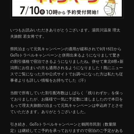
いつもお読みいただきありがとうございます。湯田川温泉 理太
夫旅館 若女将です。
県民泊まって元気キャンペーンの適用が緩和されて9月15日から
GoToトラベルキャンペーンと併用出来るようになりまして驚き
の割引価格で宿泊できるようになりましたね。併せて東北6県+新
潟県にお住まいの方も適用されるようになりました！既にニュー
スでご覧になった方や公式サイトでお調べになった方は私たち従
事者よりも詳しい情報をお持ちでした（汗）
当館で所有していた割引配布数はしばらく「残りわずか」を保っ
ておりましたが、お蔭様で一気に予定数に達しましたので本日を
もって理太夫旅館の泊まって元気キャンペーンは申込終了とさせ
ていただきます。ありがとうございました。
引き続き、GoToトラベルキャンペーンと鶴岡市民割（数量限
定）は継続してご予約を承っておりますので宿泊のご予定がある