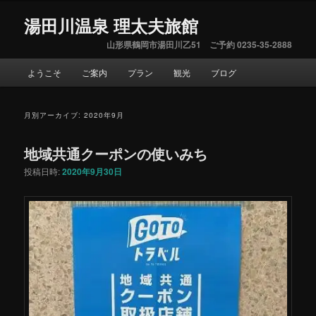
湯田川温泉 理太夫旅館
山形県鶴岡市湯田川乙51 ご予約 0235-35-2888
メ
ようこそ
ご案内
プラン
観光
ブログ
サ
イ
ン
ブ
メ
月別アーカイブ:
2020年9月
ニ
コ
ュ
地域共通クーポンの使いみち
ー
ン
投稿日時:
2020年9月30日
テ
ン
ツ
へ