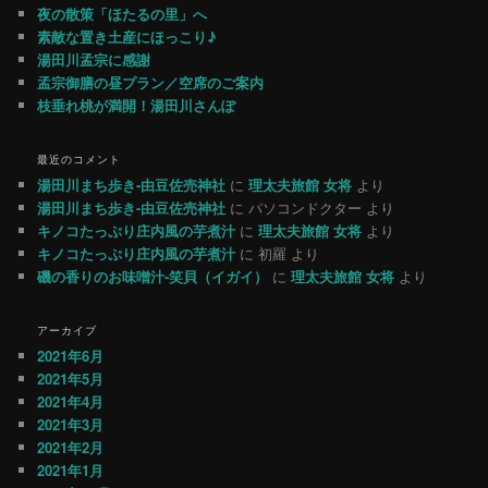
夜の散策「ほたるの里」へ
素敵な置き土産にほっこり♪
湯田川孟宗に感謝
孟宗御膳の昼プラン／空席のご案内
枝垂れ桃が満開！湯田川さんぽ
最近のコメント
湯田川まち歩き-由豆佐売神社
に
理太夫旅館 女将
より
湯田川まち歩き-由豆佐売神社
に
パソコンドクター
より
キノコたっぷり庄内風の芋煮汁
に
理太夫旅館 女将
より
キノコたっぷり庄内風の芋煮汁
に
初羅
より
磯の香りのお味噌汁-笑貝（イガイ）
に
理太夫旅館 女将
より
アーカイブ
2021年6月
2021年5月
2021年4月
2021年3月
2021年2月
2021年1月