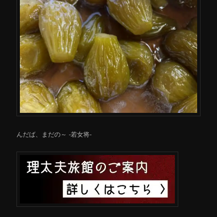
んだば、まだの～ -若女将-