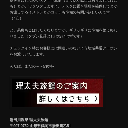
も
）とか、ワタワタしますよ。デスクに置き場所を確保してとか
お渡しするイメトレとかコッチも準備の時間が欲しいんです
（*`Д’）
と、愚痴もこぼしたくなりますが、ギリッギリに準備を整え終わ
りました（タブン見落としはないはずです）
チェックイン時にお客様には間違いのないよう地域共通クーポン
をお渡しいたします。
んだば、まだの～ -若女将-
湯田川温泉 理太夫旅館
〒997-0752 山形県鶴岡市湯田川乙51