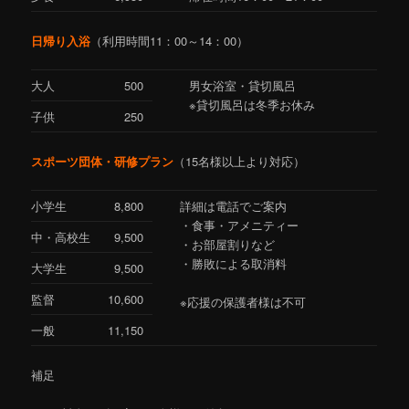
日帰り入浴
（利用時間11：00～14：00）
大人
500
男女浴室・貸切風呂
※貸切風呂は冬季お休み
子供
250
スポーツ団体・研修プラン
（15名様以上より対応）
小学生
8,800
詳細は電話でご案内
・食事・アメニティー
中・高校生
9,500
・お部屋割りなど
・勝敗による取消料
大学生
9,500
監督
10,600
※応援の保護者様は不可
一般
11,150
補足