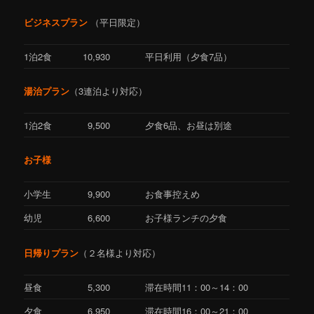
ビジネスプラン
（平日限定）
1泊2食
10,930
平日利用（夕食7品）
湯治プラン
（3連泊より対応）
1泊2食
9,500
夕食6品、お昼は別途
お子様
小学生
9,900
お食事控えめ
幼児
6,600
お子様ランチの夕食
日帰りプラン
（２名様より対応）
昼食
5,300
滞在時間11：00～14：00
夕食
6,950
滞在時間16：00～21：00