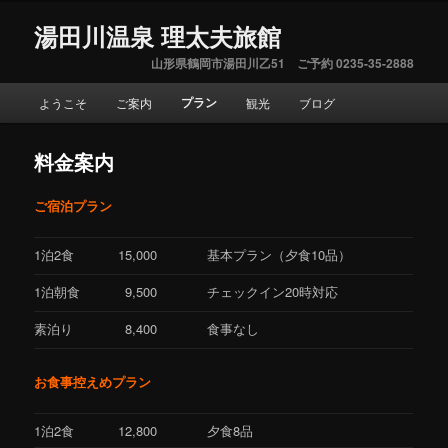
湯田川温泉 理太夫旅館
山形県鶴岡市湯田川乙51 ご予約 0235-35-2888
メ
プラン
ようこそ
ご案内
観光
ブログ
イ
ン
メ
料金案内
ニ
ュ
ご宿泊プラン
ー
1泊2食
15,000
基本プラン（夕食10品）
1泊朝食
9,500
チェックイン20時対応
素泊り
8,400
食事なし
お食事控えめプラン
1泊2食
12,800
夕食8品