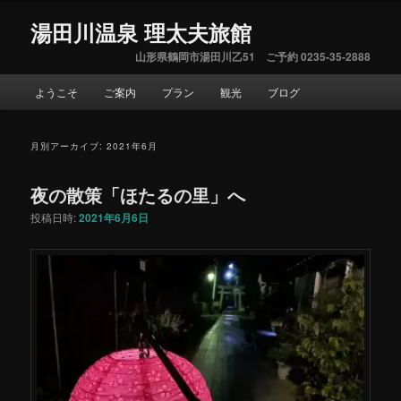
湯田川温泉 理太夫旅館
山形県鶴岡市湯田川乙51 ご予約 0235-35-2888
メ
ようこそ
ご案内
プラン
観光
ブログ
サ
イ
ン
ブ
メ
月別アーカイブ:
2021年6月
ニ
コ
ュ
夜の散策「ほたるの里」へ
ー
ン
投稿日時:
2021年6月6日
テ
ン
ツ
へ