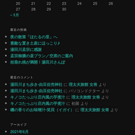
20
21
22
23
24
25
26
27
28
29
30
« 5月
最近の投稿
夜の散策「ほたるの里」へ
素敵な置き土産にほっこり♪
湯田川孟宗に感謝
孟宗御膳の昼プラン／空席のご案内
枝垂れ桃が満開！湯田川さんぽ
最近のコメント
湯田川まち歩き-由豆佐売神社
に
理太夫旅館 女将
より
湯田川まち歩き-由豆佐売神社
に
パソコンドクター
より
キノコたっぷり庄内風の芋煮汁
に
理太夫旅館 女将
より
キノコたっぷり庄内風の芋煮汁
に
初羅
より
磯の香りのお味噌汁-笑貝（イガイ）
に
理太夫旅館 女将
より
アーカイブ
2021年6月