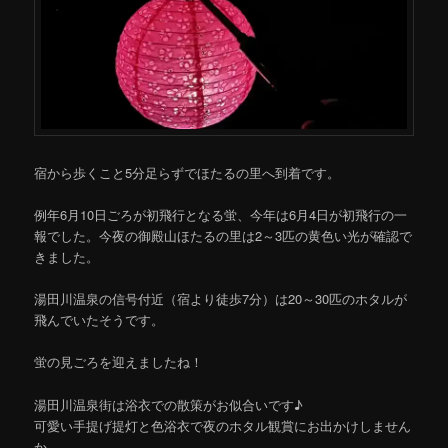
宿から歩くこと5分足らずでほたるの里へ到着です。
例年6月10日ごろが初飛行となる蛍、今年は6月4日が初飛行の一
報でした。今夜の御殿山ほたるの里は2～3匹の黄色い光が確認で
きました。
湯田川温泉の信号付近（宿より徒歩7分）は20～30匹のホタルが
飛んでいたそうです。
蛍の見ごろを迎えましたね！
湯田川温泉街は浴衣での散策がお似合いです♪
可愛い手提げ提灯と色浴衣で夜のホタル観賞にお出かけしません
か