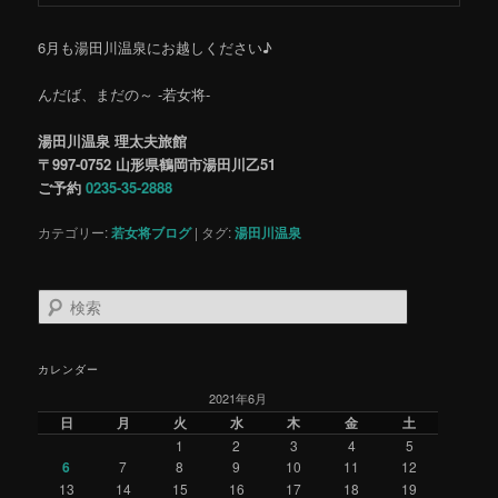
6月も湯田川温泉にお越しください♪
んだば、まだの～ -若女将-
湯田川温泉 理太夫旅館
〒997-0752 山形県鶴岡市湯田川乙51
ご予約
0235-35-2888
カテゴリー:
若女将ブログ
|
タグ:
湯田川温泉
検
索
カレンダー
2021年6月
日
月
火
水
木
金
土
1
2
3
4
5
6
7
8
9
10
11
12
13
14
15
16
17
18
19