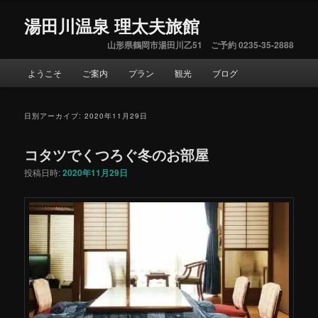
湯田川温泉 理太夫旅館
山形県鶴岡市湯田川乙51 ご予約 0235-35-2888
メ
ようこそ
ご案内
プラン
観光
ブログ
サ
イ
ン
ブ
メ
日別アーカイブ:
2020年11月29日
ニ
コ
ュ
コタツでくつろぐ冬のお部屋
ー
ン
投稿日時:
2020年11月29日
テ
ン
ツ
へ