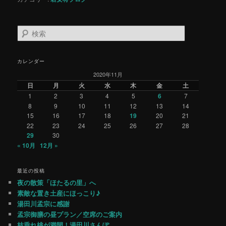
検
索
カレンダー
2020年11月
日
月
火
水
木
金
土
1
2
3
4
5
6
7
8
9
10
11
12
13
14
15
16
17
18
19
20
21
22
23
24
25
26
27
28
29
30
« 10月
12月 »
最近の投稿
夜の散策「ほたるの里」へ
素敵な置き土産にほっこり♪
湯田川孟宗に感謝
孟宗御膳の昼プラン／空席のご案内
枝垂れ桃が満開！湯田川さんぽ