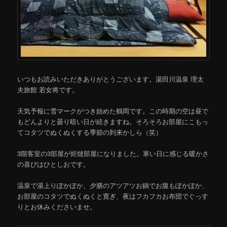
移
動
いつもお読みいただきありがとうございます。湯田川温泉 理太
夫旅館 若女将です。
天気予報に雪マークがつき始めた鶴岡です。この時期の空は昼で
もどんよりと曇り暗い日が続きますね。そろそろお部屋にこもっ
てコタツでぬくぬくする季節の到来かしら（笑）
3階客室の3部屋が炬燵部屋になりました。寒い日に感じる暖かさ
の喜びはひとしおです。
温泉で湯上りぽかぽか、夕膳のアツアツお鍋でお腹もぽかぽか、
お部屋のコタツでぬくぬくと寛ぎ、夜はフカフカお布団でぐっす
りとお休みくださいませ。