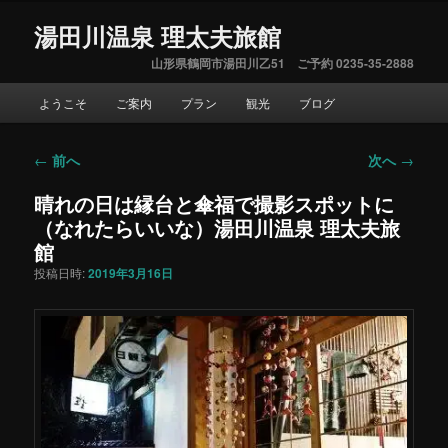
湯田川温泉 理太夫旅館
山形県鶴岡市湯田川乙51 ご予約 0235-35-2888
メ
ようこそ
ご案内
プラン
観光
ブログ
イ
ン
メ
←
前へ
次へ
→
投
ニ
稿
ュ
晴れの日は縁台と傘福で撮影スポットに
ナ
ー
（なれたらいいな）湯田川温泉 理太夫旅
ビ
ゲ
館
ー
投稿日時:
2019年3月16日
シ
ョ
ン