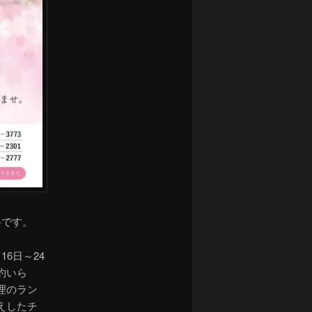
将です。
6日～24
約いら
理のラン
えしたチ