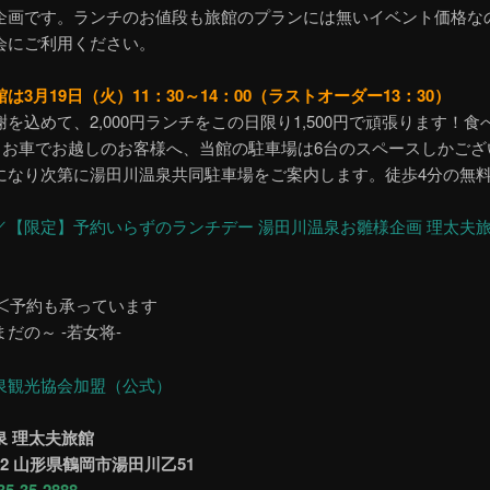
企画です。ランチのお値段も旅館のプランには無いイベント価格な
会にご利用ください。
は3月19日（火）11：30～14：00（ラストオーダー13：30）
を込めて、2,000円ランチをこの日限り1,500円で頑張ります！食
（お車でお越しのお客様へ、当館の駐車場は6台のスペースしかござ
になり次第に湯田川温泉共同駐車場をご案内します。徒歩4分の無
／【限定】予約いらずのランチデー 湯田川温泉お雛様企画 理太夫
・)＜予約も承っています
だの～ -若女将-
泉観光協会加盟（公式）
泉 理太夫旅館
752 山形県鶴岡市湯田川乙51