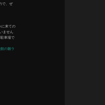
ので、ぜ
べに来ての
いません
料駐車場で
旅館の雛ラ