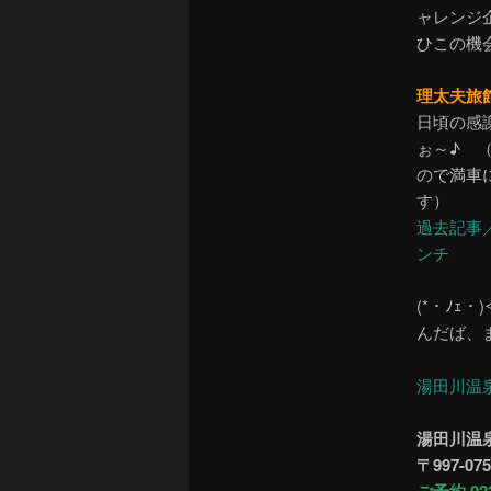
ャレンジ
ひこの機
理太夫旅館
日頃の感謝
ぉ～♪ 
ので満車
す）
過去記事
ンチ
(*・ﾉｪ
んだば、ま
湯田川温
湯田川温
〒997-0