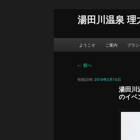
湯田川温泉 理
メ
ようこそ
ご案内
プラン
イ
ン
メ
投
←
前へ
ニ
稿
ュ
投稿日時:
2019年3月15日
ナ
ー
ビ
湯田川
ゲ
のイベ
ー
シ
ョ
ン