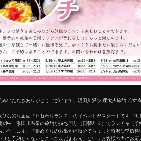
読みいただきありがとうございます。湯田川温泉 理太夫旅館 若女
泉ひな祭り企画「日替わりランチ」のイベントがスタートです！3月1
期間中、湯田川温泉の旅館が持ち回り（日替わり）でランチを【予
供いたします。「雛めぐりのお出かけ気分でちょっと贅沢な季節料
いけど予約じゃないとダメなんだよねぇ」というお客様の声にお応