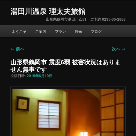
湯田川温泉 理太夫旅館
山形県鶴岡市湯田川乙51 ご予約 0235-35-2888
メ
ようこそ
ご案内
プラン
観光
ブログ
イ
ン
メ
←
前へ
次へ
→
投
ニ
稿
ュ
山形県鶴岡市 震度6弱 被害状況はありま
ナ
ー
せん無事です
ビ
ゲ
投稿日時:
2019年6月19日
ー
シ
ョ
ン