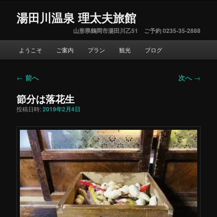
湯田川温泉 理太夫旅館
山形県鶴岡市湯田川乙51 ご予約 0235-35-2888
メ
ようこそ
ご案内
プラン
観光
ブログ
イ
ン
メ
←
前へ
次へ
→
投
ニ
稿
ュ
節分は落花生
ナ
ー
ビ
投稿日時:
2019年2月4日
ゲ
ー
シ
ョ
ン