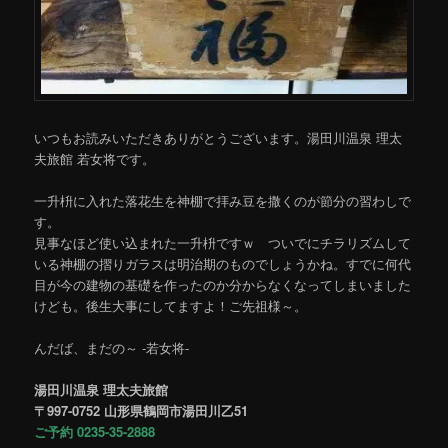
いつもお読みいただきありがとうございます。湯田川温泉 理太
夫旅館 若女将です。
一升枡に入れた落花生を神棚で拝み豆を撒くのが節分の習わしで
す。
見事なほど使い込まれた一升枡ですｗ ついでにチラリズムして
いる神棚の摺りガラスは明治期のものでしょうかね。すでに何代
目が今の建物の基礎を作ったのか分からなくなってしまいました
けども。後生大事にしてますよ！ご先祖様～。
んだば、まだの～ -若女将-
湯田川温泉 理太夫旅館
〒997-0752 山形県鶴岡市湯田川乙51
ご予約 0235-35-2888