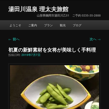
湯田川温泉 理太夫旅館
山形県鶴岡市湯田川乙51 ご予約 0235-35-2888
メ
ようこそ
ご案内
プラン
観光
ブログ
イ
ン
メ
←
前へ
次へ
→
投
ニ
稿
ュ
初夏の新鮮素材を女将が美味しく手料理
ナ
ー
ビ
投稿日時:
2019年7月7日
ゲ
ー
シ
ョ
ン