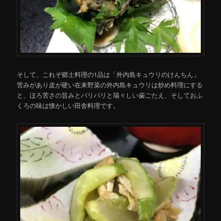
そして、これぞ郷土料理の1品は「外内島キュウリのけんちん」
苦みがあり皮が硬い在来野菜の外内島キュウリは炒め料理にする
と、ほろ苦さの旨みとパリパリと瑞々しい歯ごたえ、そしておふ
くろの味は懐かしい田舎料理です。