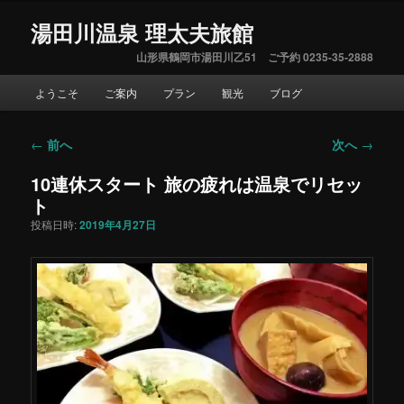
湯田川温泉 理太夫旅館
山形県鶴岡市湯田川乙51 ご予約 0235-35-2888
メ
ようこそ
ご案内
プラン
観光
ブログ
イ
ン
メ
←
前へ
次へ
→
投
ニ
稿
ュ
10連休スタート 旅の疲れは温泉でリセッ
ナ
ー
ト
ビ
ゲ
投稿日時:
2019年4月27日
ー
シ
ョ
ン