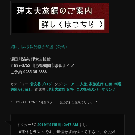
湯田川温泉観光協会加盟（公式）
湯田川温泉 理太夫旅館
〒997-0752 山形県鶴岡市湯田川乙51
ご予約 0235-35-2888
カテゴリー:
若女将ブログ
タグ:
シニア
,
二人旅
,
家族旅行
,
山菜
,
料理
,
源泉かけ流し
作成者:
理太夫旅館 女将
この投稿のパーマリンク
2 THOUGHTS ON “
10連休スタート 旅の疲れは温泉でリセット
”
ドクターPC
2019年5月5日 12:47 AM
より:
10連休もラストです。無理せず頑張って下さい。今度温